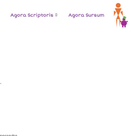
Agora Scriptoris
Agora Sursum
.
pprendre.