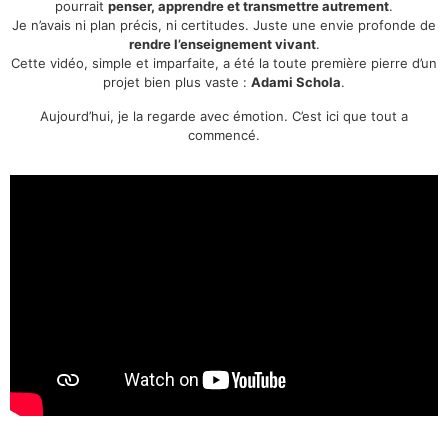
pourrait
penser, apprendre et transmettre autrement
.
Je n’avais ni plan précis, ni certitudes. Juste une envie profonde de
rendre l’enseignement vivant
.
Cette vidéo, simple et imparfaite, a été la toute première pierre d’un
projet bien plus vaste :
Adami Schola
.
Aujourd’hui, je la regarde avec émotion. C’est ici que tout a
commencé.